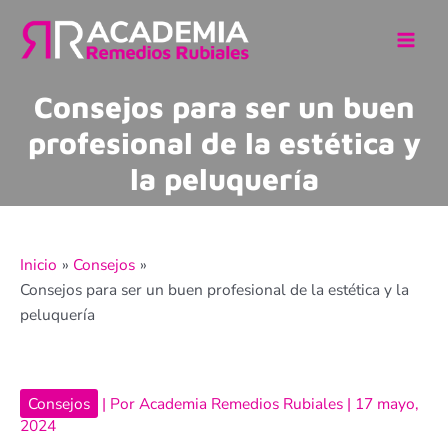
Main
Men
Consejos para ser un buen
profesional de la estética y
la peluquería
Navegación
Inicio
Consejos
de
Consejos para ser un buen profesional de la estética y la
entradas
peluquería
Consejos
| Por
Academia Remedios Rubiales
|
17 mayo,
2024